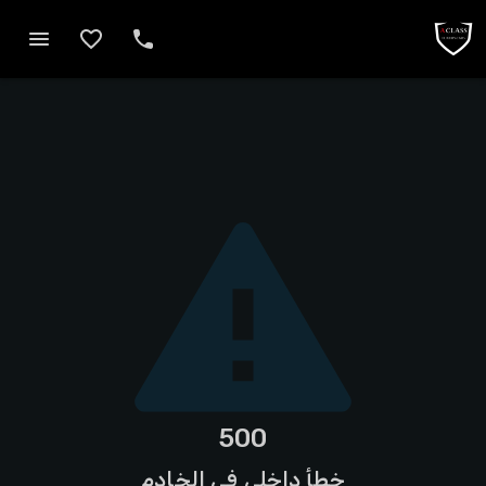
500
خطأ داخلي في الخادم