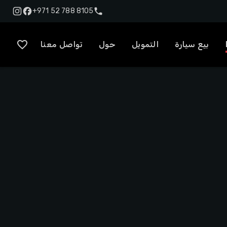
+971 52 788 8105
بيع سيارة
التمويل
حول
تواصل معنا