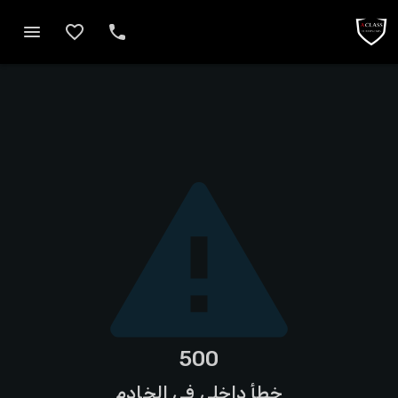
500
خطأ داخلي في الخادم