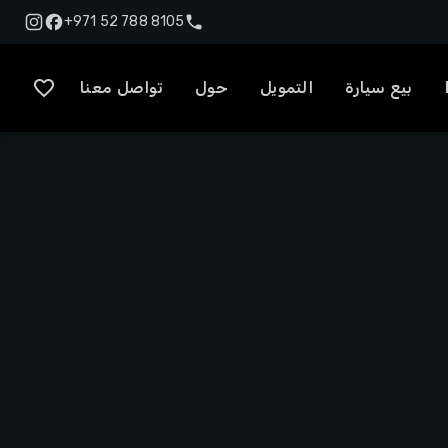
+971 52 788 8105
بيع سيارة
التمويل
حول
تواصل معنا