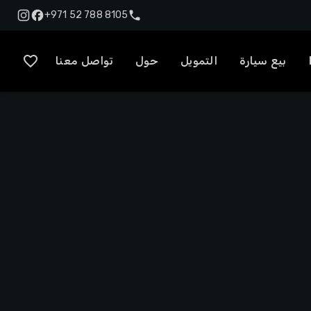
+971 52 788 8105
بيع سيارة
التمويل
حول
تواصل معنا