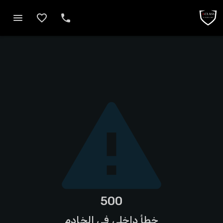
500
خطأ داخلي في الخادم