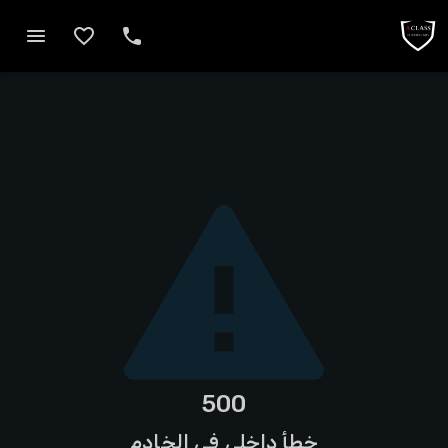
500
خطأ داخلي في الخادم